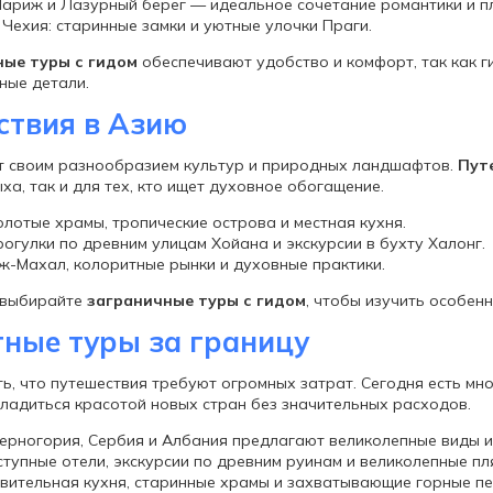
Париж и Лазурный берег — идеальное сочетание романтики и п
 Чехия: старинные замки и уютные улочки Праги.
ные туры с гидом
обеспечивают удобство и комфорт, так как 
ные детали.
ствия в Азию
т своим разнообразием культур и природных ландшафтов.
Пут
ха, так и для тех, кто ищет духовное обогащение.
олотые храмы, тропические острова и местная кухня.
рогулки по древним улицам Хойана и экскурсии в бухту Халонг.
ж-Махал, колоритные рынки и духовные практики.
 выбирайте
заграничные туры с гидом
, чтобы изучить особен
ные туры за границу
ть, что путешествия требуют огромных затрат. Сегодня есть м
ладиться красотой новых стран без значительных расходов.
ерногория, Сербия и Албания предлагают великолепные виды и 
ступные отели, экскурсии по древним руинам и великолепные пл
ивительная кухня, старинные храмы и захватывающие горные п