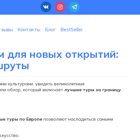
тзывы
Контакты
Блог
BestSeller
м для новых открытий:
шруты
ыми культурами, увидеть великолепные
или обзор, который включает
лучшие туры за границу
,
ые туры по Европе
позволяют насладиться самыми
скусство.