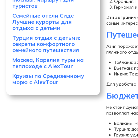
Франция: 
туристов
Германия и
Семейные отели Сиде –
Эти
загранич
Лучшие курорты для
самые интерес
отдыха с детьми
Путеше
Турция отдых с детьми:
секреты комфортного
Азия поражае
семейного путешествия
пляжного отды
Москва, Карелия туры на
Тайланд: з
теплоходе с AlexTour
Вьетнам: п
Индия: Тад
Круизы по Средиземному
морю с AlexTour
Для удобства
Бюджет
Не стоит дума
позволяют нас
Балканы: Ч
Турция: до
Грузия: уд