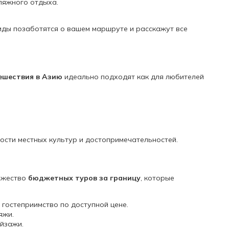
ляжного отдыха.
гиды позаботятся о вашем маршруте и расскажут все
ешествия в Азию
идеально подходят как для любителей
ности местных культур и достопримечательностей.
ножество
бюджетных туров за границу
,
которые
гостеприимство по доступной цене.
яжи.
ейзажи.