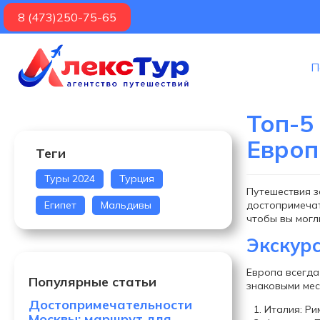
8 (473)250-75-65
П
Топ-5
Европ
Теги
Туры 2024
Турция
Путешествия з
Египет
Мальдивы
достопримечат
чтобы вы могл
Экскур
Европа всегда
Популярные статьи
знаковыми мес
Достопримечательности
Италия: Ри
Москвы: маршрут для