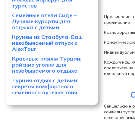
туристов
Семейные отели Сиде –
Проживание в 
Лучшие курорты для
проживание.
отдыха с детьми
Разнообразные
Круизы из Стамбула: Ваш
незабываемый отпуск с
Романтические
AlexTour
Индивидуальн
Красивые пляжи Турции:
Каждый наш кл
райские уголки для
предпочтения.
незабываемого отдыха
идеальный вар
Турция отдых с детьми:
секреты комфортного
семейного путешествия
О
Сейшельские о
сейшелы туров
великолепными