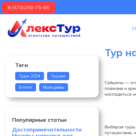
8 (473)250-75-65
П
Тур н
Теги
Туры 2024
Турция
Сейшелы — это
Египет
Мальдивы
пляжами и кри
насладиться 
Популярные статьи
Выбирая туры 
Достопримечательности
путешествия, 
Москвы: маршрут для