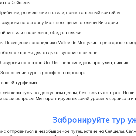
ра на Сейшелы
Прибытие, размещение в отеле, приветственный коктейль.
Экскурсия по острову Маэ, посещение столицы Виктории.
айвинг или сноркелинг, обед на пляже.
ь: Посещение заповедника Valleé de Mai, ужин в ресторане с м
вободное время для отдыха, купание в океане.
Экскурсия на остров Ла-Диг, велосипедная прогулка, пикник.
 Завершение тура, трансфер в аэропорт.
 нашей турфирмы
 сейшелы туры по доступным ценам, без скрытых затрат. Наши
се ваши вопросы. Мы гарантируем высокий уровень сервиса и и
Забронируйте тур у
анс отправиться в незабываемое путешествие на Сейшелы. Свяж