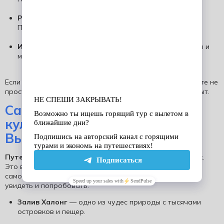
Разнообразие ландшафтов
— горы Сапы, пещеры
Понгня, рисовые террасы и тропики.
Историческое наследие
— древние города, пагоды и
музеи расскажут о богатой истории страны.
Если вы решите
купить путевку во Вьетнам
, вы получите не
просто отпуск, а насыщенный, яркий и многогранный опыт.
Самые интересные места и
культурные открытия во
Вьетнаме
Путевки во Вьетнам
— это больше, чем пляжный отдых.
Это возможность познакомиться с одной из самых
самобытных культур в Азии. Вот что обязательно стоит
увидеть и попробовать:
Залив Халонг
— одно из чудес природы с тысячами
островков и пещер.