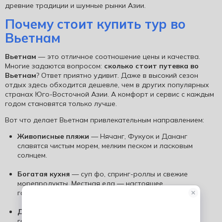
древние традиции и шумные рынки Азии.
Почему стоит купить тур во
Вьетнам
Вьетнам
— это отличное соотношение цены и качества.
Многие задаются вопросом:
сколько стоит путевка во
Вьетнам
? Ответ приятно удивит. Даже в высокий сезон
отдых здесь обходится дешевле, чем в других популярных
странах Юго-Восточной Азии. А комфорт и сервис с каждым
годом становятся только лучше.
Вот что делает Вьетнам привлекательным направлением:
Живописные пляжи
— Нячанг, Фукуок и Дананг
славятся чистым морем, мелким песком и ласковым
солнцем.
Богатая кухня
— суп фо, спринг-роллы и свежие
морепродукты. Местная еда — настоящее
гастрономическое приключение.
Добродушные люди
— вьетнамцы искренне рады
гостям и готовы делиться своим теплом.